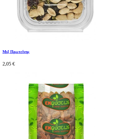
Μιξ Πρωτεΐνης
2,05 €