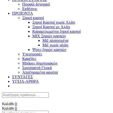
Προφίλ-Ιστορικό
Εκθέσεις
ΠΡΟΪΟΝΤΑ
Ξηροί καρποί
Ξηροί Καρποί χωρίς Αλάτι
Ξηροί Καρποί με Αλάτι
Καραμελωμένοι ξηροί καρποί
ΜΙΧ Ξηρών καρπών
Μιξ αλατισμένα
Μιξ χωρίς αλάτι
Ψίχες ξηρών καρπών
Υπερτροφές
Καφέδες
Μπάρες δημητριακών
Σιροπιαστά Γλυκά
Αποξηραμένα φρούτα
ΣΥΝΤΑΓΕΣ
ΥΓΕΙΑ-ΑΡΘΡΑ
Καλάθι
0
Καλάθι
0