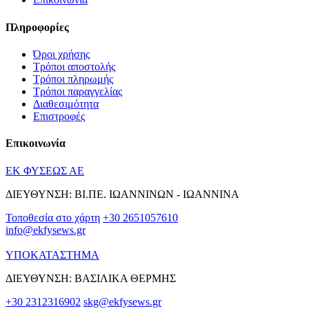
Πληροφορίες
Όροι χρήσης
Τρόποι αποστολής
Τρόποι πληρωμής
Τρόποι παραγγελίας
Διαθεσιμότητα
Επιστροφές
Επικοινωνία
ΕΚ ΦΥΣΕΩΣ ΑΕ
ΔΙΕΥΘΥΝΣΗ: ΒΙ.ΠΕ. ΙΩΑΝΝΙΝΩΝ - ΙΩΑΝΝΙΝΑ
Τοποθεσία στο χάρτη
+30 2651057610
info@ekfysews.gr
ΥΠΟΚΑΤΑΣΤΗΜΑ
ΔΙΕΥΘΥΝΣΗ: ΒΑΣΙΛΙΚΑ ΘΕΡΜΗΣ
+30 2312316902
skg@ekfysews.gr