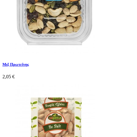
Μιξ Πρωτεΐνης
2,05 €