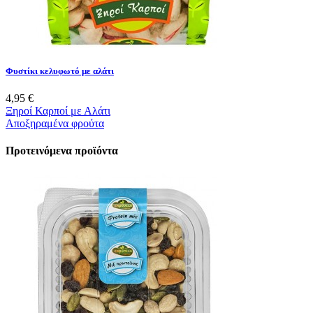
Φυστίκι κελυφωτό με αλάτι
4,95 €
Ξηροί Καρποί με Αλάτι
Αποξηραμένα φρούτα
Προτεινόμενα προϊόντα