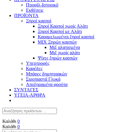
Προφίλ-Ιστορικό
Εκθέσεις
ΠΡΟΪΟΝΤΑ
Ξηροί καρποί
Ξηροί Καρποί χωρίς Αλάτι
Ξηροί Καρποί με Αλάτι
Καραμελωμένοι ξηροί καρποί
ΜΙΧ Ξηρών καρπών
Μιξ αλατισμένα
Μιξ χωρίς αλάτι
Ψίχες ξηρών καρπών
Υπερτροφές
Καφέδες
Μπάρες δημητριακών
Σιροπιαστά Γλυκά
Αποξηραμένα φρούτα
ΣΥΝΤΑΓΕΣ
ΥΓΕΙΑ-ΑΡΘΡΑ
Καλάθι
0
Καλάθι
0