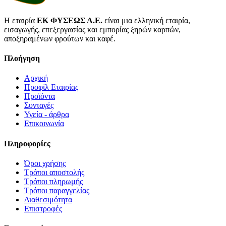
Η εταιρία
ΕΚ ΦΥΣΕΩΣ Α.Ε.
είναι μια ελληνική εταιρία,
εισαγωγής, επεξεργασίας και εμπορίας ξηρών καρπών,
αποξηραμένων φρούτων και καφέ.
Πλοήγηση
Αρχική
Προφίλ Εταιρίας
Προϊόντα
Συνταγές
Υγεία - άρθρα
Επικοινωνία
Πληροφορίες
Όροι χρήσης
Τρόποι αποστολής
Τρόποι πληρωμής
Τρόποι παραγγελίας
Διαθεσιμότητα
Επιστροφές