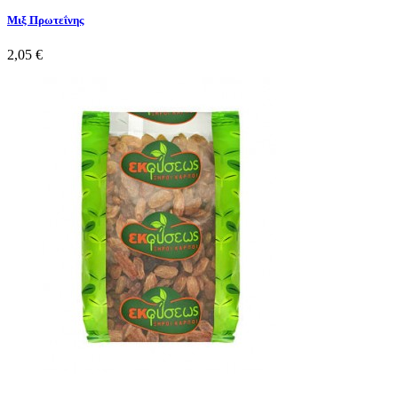
Μιξ Πρωτεΐνης
2,05 €