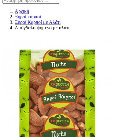
Αρχική
Ξηροί καρποί
Ξηροί Καρποί με Αλάτι
Αμύγδαλο ψημένο με αλάτι