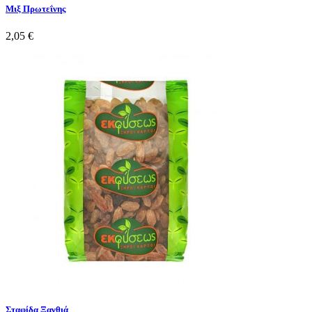
Μιξ Πρωτεΐνης
2,05 €
Σταφίδα Ξανθιά