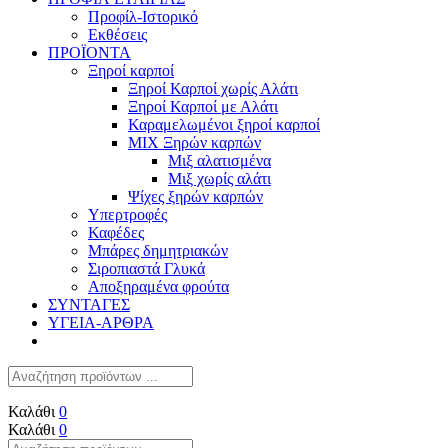
Προφίλ-Ιστορικό
Εκθέσεις
ΠΡΟΪΟΝΤΑ
Ξηροί καρποί
Ξηροί Καρποί χωρίς Αλάτι
Ξηροί Καρποί με Αλάτι
Καραμελωμένοι ξηροί καρποί
ΜΙΧ Ξηρών καρπών
Μιξ αλατισμένα
Μιξ χωρίς αλάτι
Ψίχες ξηρών καρπών
Υπερτροφές
Καφέδες
Μπάρες δημητριακών
Σιροπιαστά Γλυκά
Αποξηραμένα φρούτα
ΣΥΝΤΑΓΕΣ
ΥΓΕΙΑ-ΑΡΘΡΑ
Καλάθι
0
Καλάθι
0