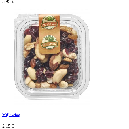
3,95 €
Μιξ υγείας
2,15 €