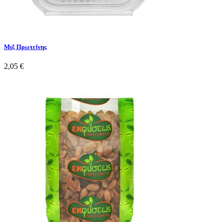
Μιξ Πρωτεΐνης
2,05 €