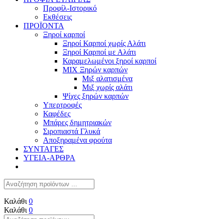
Προφίλ-Ιστορικό
Εκθέσεις
ΠΡΟΪΟΝΤΑ
Ξηροί καρποί
Ξηροί Καρποί χωρίς Αλάτι
Ξηροί Καρποί με Αλάτι
Καραμελωμένοι ξηροί καρποί
ΜΙΧ Ξηρών καρπών
Μιξ αλατισμένα
Μιξ χωρίς αλάτι
Ψίχες ξηρών καρπών
Υπερτροφές
Καφέδες
Μπάρες δημητριακών
Σιροπιαστά Γλυκά
Αποξηραμένα φρούτα
ΣΥΝΤΑΓΕΣ
ΥΓΕΙΑ-ΑΡΘΡΑ
Καλάθι
0
Καλάθι
0